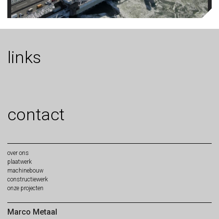
links
contact
over
ons
plaat
werk
machine
bouw
constructie
werk
onze
projecten
Marco Metaal