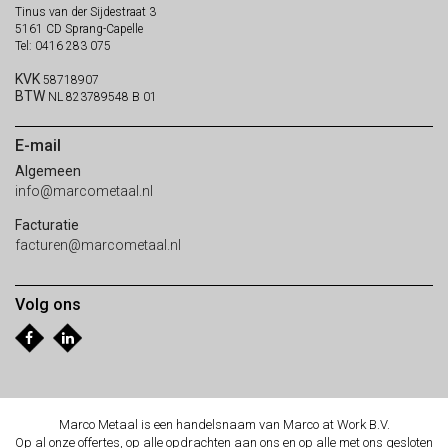
Tinus van der Sijdestraat 3
5161 CD Sprang-Capelle
Tel: 0416 283 075
KVK
58718907
BTW
NL 823789548 B 01
E-mail
Algemeen
info@marcometaal.nl
Facturatie
facturen@marcometaal.nl
Volg ons
Marco Metaal is een handelsnaam van Marco at Work B.V.
Op al onze offertes, op alle opdrachten aan ons en op alle met ons gesloten