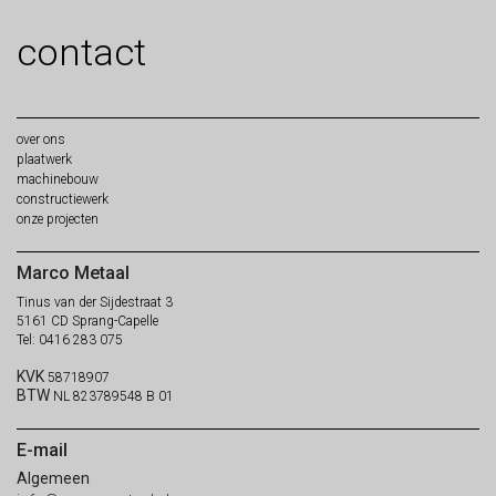
contact
over
ons
plaat
werk
machine
bouw
constructie
werk
onze
projecten
Marco Metaal
Tinus van der Sijdestraat 3
5161 CD Sprang-Capelle
Tel: 0416 283 075
KVK
58718907
BTW
NL 823789548 B 01
E-mail
Algemeen