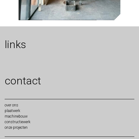
links
contact
over
ons
plaat
werk
machine
bouw
constructie
werk
onze
projecten