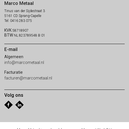
Marco Metaal
Tinus van der Sijdestraat 3
5161 CD Sprang-Capelle
Tel: 0416 283 075
KVK
58718907
BTW
NL 823789548 B 01
E-mail
Algemeen
info@marcometaal.nl
Facturatie
facturen@marcometaal.nl
Volg ons