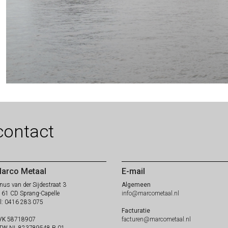
contact
arco Metaal
E-mail
nus van der Sijdestraat 3
Algemeen
161 CD Sprang-Capelle
info@marcometaal.nl
el: 0416 283 075
Facturatie
VK
58718907
facturen@marcometaal.nl
TW
NL 823789548 B 01