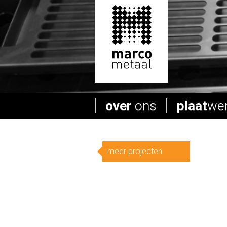
over
ons
plaat
we
meer projecten