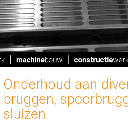
rk
machine
bouw
constructie
wer
Onderhoud aan dive
bruggen, spoorbrug
sluizen