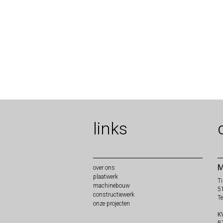
links
M
over
ons
plaat
werk
Ti
machine
bouw
5
constructie
werk
T
onze
projecten
K
B