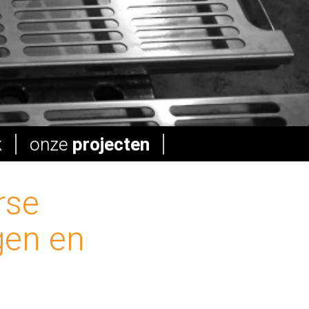
k
onze
projecten
rse
gen en