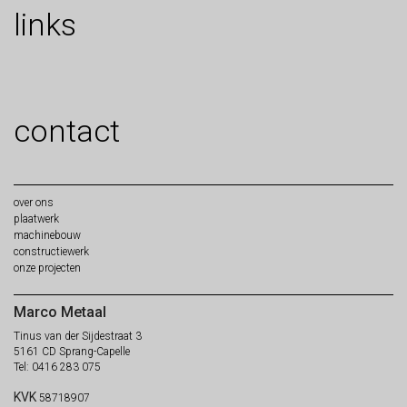
links
contact
over
ons
plaat
werk
machine
bouw
constructie
werk
onze
projecten
Marco Metaal
Tinus van der Sijdestraat 3
5161 CD Sprang-Capelle
Tel: 0416 283 075
KVK
58718907