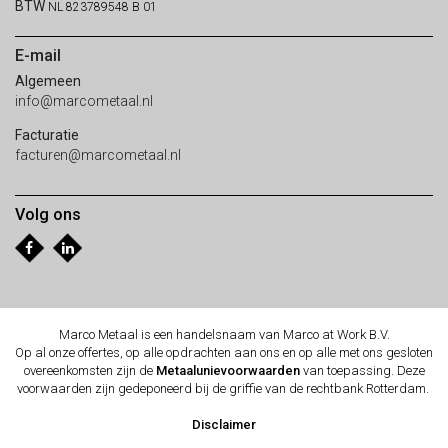
BTW
NL 823789548 B 01
E-mail
Algemeen
info@marcometaal.nl
Facturatie
facturen@marcometaal.nl
Volg ons
Marco Metaal is een handelsnaam van Marco at Work B.V.
Op al onze offertes, op alle opdrachten aan ons en op alle met ons gesloten
overeenkomsten zijn de
Metaalunievoorwaarden
van toepassing. Deze
voorwaarden zijn gedeponeerd bij de griffie van de rechtbank Rotterdam.
Disclaimer